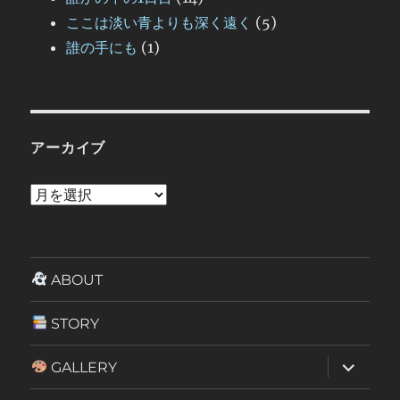
ここは淡い青よりも深く遠く
(5)
誰の手にも
(1)
アーカイブ
ア
ー
カ
イ
ABOUT
ブ
STORY
サ
GALLERY
ブ
メ