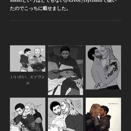
slashというほどでもないがEivor/Hythamで描い
たのでこっちに載せました。
いいかい、エイヴォ
ル