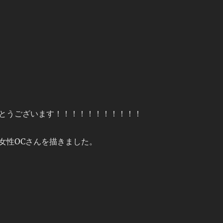
とうございます！！！！！！！！！！！
女性OCさんを描きました。
 の