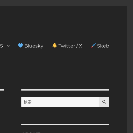
S
Bluesky
Twitter / X
Skeb
検
検
索
索: