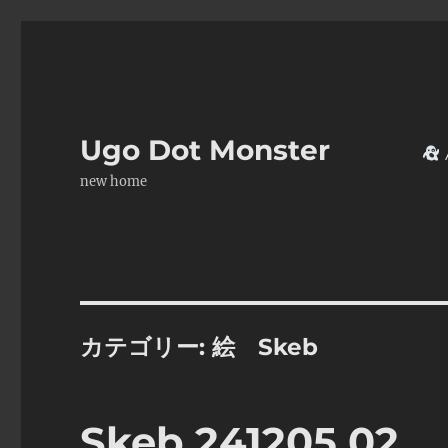
Ugo Dot Monster
new home
カテゴリー:
絵 Skeb
Skeb 241205 02