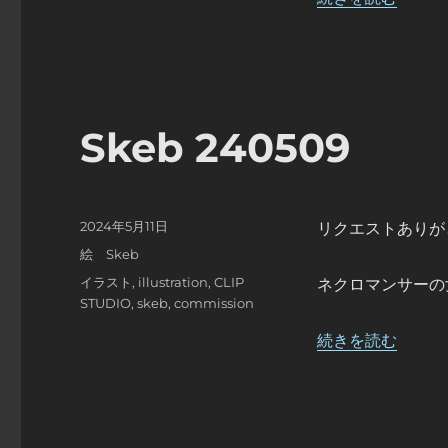
Skeb 240509
投
2024年5月11日
リクエストありが
稿
カ
絵 Skeb
日:
テ
タ
イラスト
,
illustration
,
CLIP
ネクロマンサーの
ゴ
グ
STUDIO
,
skeb
,
commission
リ
ー
“Skeb 240509”
続きを読む