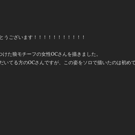
とうございます！！！！！！！！！！！
輪)をつけた狼モチーフの女性OCさんを描きました。
だいてる方のOCさんですが、この姿をソロで描いたのは初め
の