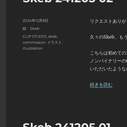
投
2024年12月8日
リクエストありが
稿
カ
絵 Skeb
日:
テ
タ
CLIP STUDIO
,
skeb
,
久々のSkeb、も
ゴ
グ
commission
,
イラスト
,
リ
illustration
ー
こちらは初めての
ノンバイナリーの
いただいたような
“Skeb 241205 0
続きを読む