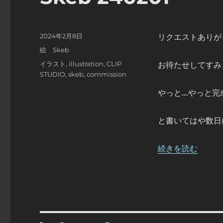
投
2024年2月8日
リクエストありが
稿
カ
絵 Skeb
日:
テ
タ
イラスト
,
illustration
,
CLIP
お待たせしてすみ
ゴ
グ
STUDIO
,
skeb
,
commission
リ
ー
やっと…やっと完
と書いてはや数日
“Skeb 240201” 
続きを読む