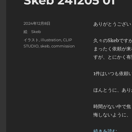
Skeb 241205 01
投
2024年12月8日
ありがとうござい
稿
カ
絵 Skeb
日:
テ
タ
イラスト
,
illustration
,
CLIP
久々のSkebで
ゴ
グ
STUDIO
,
skeb
,
commission
まったく依頼が来
リ
ー
すが、とにかく有
1件はいつも依頼
ほんとうに、あり
時間がない中で焦
悔しないように、
“Skeb 241205 0
続きを読む