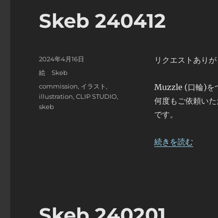
Skeb 240412
投
2024年4月16日
リクエストありが
稿
カ
絵 Skeb
日:
テ
タ
commission
,
イラスト
,
Muzzle (口
ゴ
グ
illustration
,
CLIP STUDIO
,
何度もご依頼いた
リ
skeb
ー
です。
“Skeb 240412” 
続きを読む
Skeb 240201