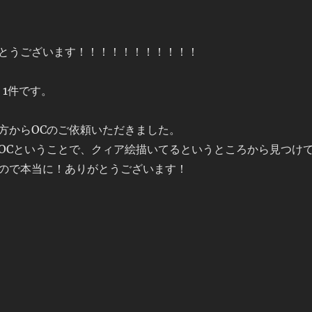
とうございます！！！！！！！！！！！
う1件です。
方からOCのご依頼いただきました。
OCということで、クィア絵描いてるというところから見つけ
ので本当に！ありがとうございます！
2” の