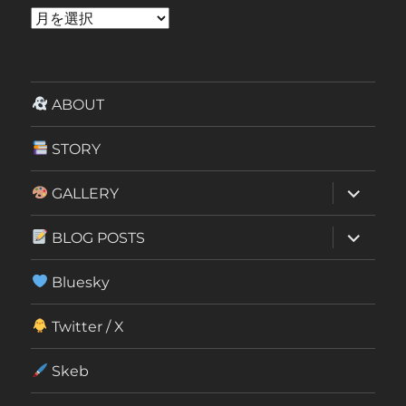
ア
ー
カ
イ
ABOUT
ブ
STORY
サ
GALLERY
ブ
メ
ニ
サ
BLOG POSTS
ュ
ブ
ー
メ
を
ニ
Bluesky
展
ュ
開
ー
を
Twitter / X
展
開
Skeb