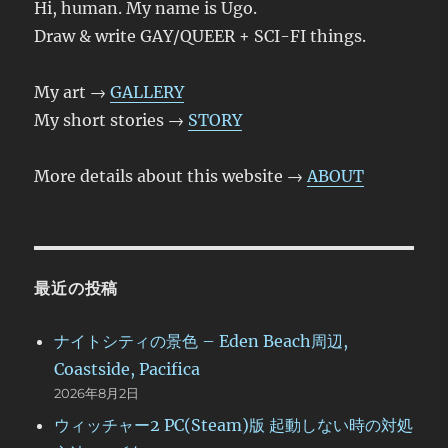
Hi, human. My name is Ugo.
Draw & write GAY/QUEER + SCI-FI things.
My art →
GALLERY
My short stories →
STORY
More details about this website →
ABOUT
最近の投稿
ナイトシティの景色 – Eden Beach周辺,
Coastside, Pacifica
2026年8月2日
ウィッチャー2 PC(Steam)版 起動しない時の対処