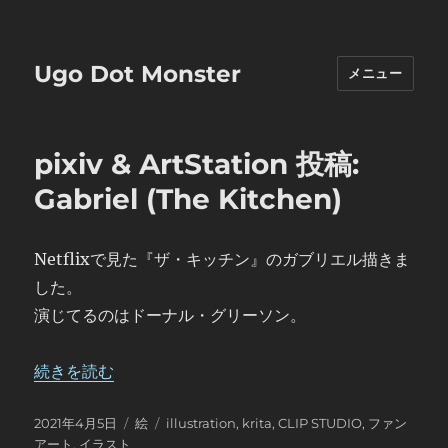
Ugo Dot Monster
メニュー
投
pixiv & ArtStation 投稿:
稿
Gabriel (The Kitchen)
一
覧
Netflixで見た『ザ・キッチン』のガブリエル描きま
した。
演じてるのはドーナル・グリーソン。
“pixiv & ArtStation 投稿: Gabriel (The Kitchen)” の
続きを読む
投
カ
タ
2021年4月5日
絵
illustration
,
krita
,
CLIP STUDIO
,
ファン
稿
テ
グ
アート
,
イラスト