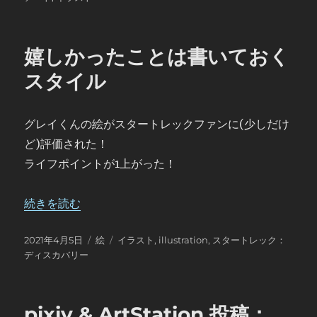
日:
ゴ
リ
ー
嬉しかったことは書いておく
スタイル
グレイくんの絵がスタートレックファンに(少しだけ
ど)評価された！
ライフポイントが1上がった！
“嬉しかったことは書いておくスタイル” の
続きを読む
投
カ
タ
2021年4月5日
絵
イラスト
,
illustration
,
スタートレック：
稿
テ
グ
ディスカバリー
日:
ゴ
リ
ー
pixiv & ArtStation 投稿：