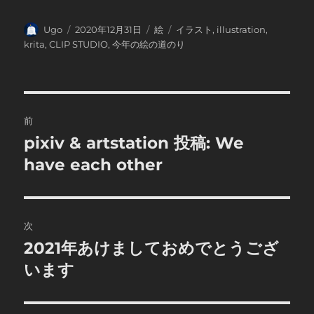
投
投
カ
タ
Ugo
2020年12月31日
絵
イラスト
,
illustration
,
稿
稿
テ
グ
krita
,
CLIP STUDIO
,
今年の絵の道のり
者
日:
ゴ
リ
ー
投
前
稿
pixiv & artstation 投稿: We
前
の
have each other
ナ
投
ビ
稿:
ゲ
次
2021年あけましておめでとうござ
次
ー
の
います
シ
投
稿:
ョ