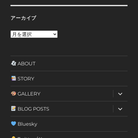
アーカイブ
ア
ー
カ
イ
ABOUT
ブ
STORY
サ
GALLERY
ブ
メ
ニ
サ
BLOG POSTS
ュ
ブ
ー
メ
を
ニ
Bluesky
展
ュ
開
ー
を