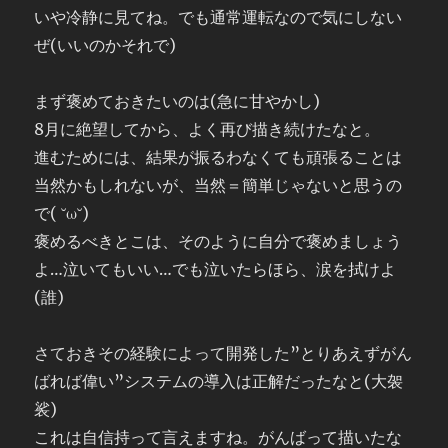
いや冷静に見てね。でも通常運転なので気にしない
ぜ(いいのかそれで)
まず褒めておきたいのは(急に甘やかし)
8月に絶望してから、よく再び描き続けたなと。
進むためには、結果が振るわなくても頑張ることは
当然かもしれないが、当然＝簡単じゃないと思うの
で( ˘ω˘)
褒めるべきとこは、そのように自分で褒めましょう
よ…泣いてもいい…でも泣いたらほら、涙を拭けよ
(誰)
さておきその経験によって開発した”とりあえずがん
ばれば偉い”システムの導入は正解だったなと(大袈
裟)
これは自信持って言えますね。がんばって描いたな