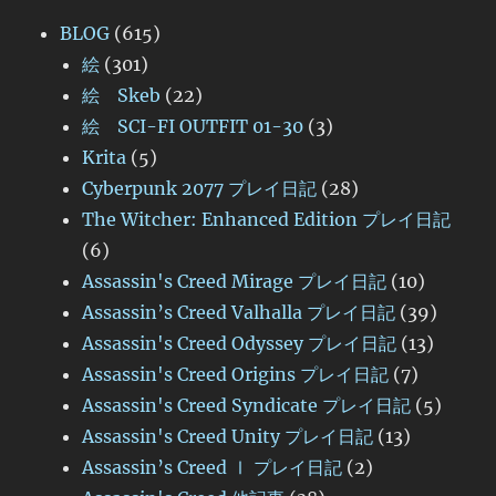
BLOG
(615)
絵
(301)
絵 Skeb
(22)
絵 SCI-FI OUTFIT 01-30
(3)
Krita
(5)
Cyberpunk 2077 プレイ日記
(28)
The Witcher: Enhanced Edition プレイ日記
(6)
Assassin's Creed Mirage プレイ日記
(10)
Assassin’s Creed Valhalla プレイ日記
(39)
Assassin's Creed Odyssey プレイ日記
(13)
Assassin's Creed Origins プレイ日記
(7)
Assassin's Creed Syndicate プレイ日記
(5)
Assassin's Creed Unity プレイ日記
(13)
Assassin’s Creed Ⅰ プレイ日記
(2)