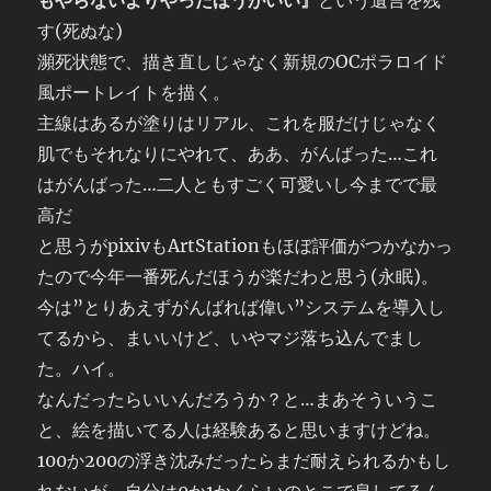
もやらないよりやったほうがいい』
という遺言を残
す(死ぬな)
瀕死状態で、描き直しじゃなく新規のOCポラロイド
風ポートレイトを描く。
主線はあるが塗りはリアル、これを服だけじゃなく
肌でもそれなりにやれて、ああ、がんばった…これ
はがんばった…二人ともすごく可愛いし今までで最
高だ
と思うがpixivもArtStationもほぼ評価がつかなかっ
たので今年一番死んだほうが楽だわと思う(永眠)。
今は”とりあえずがんばれば偉い”システムを導入し
てるから、まいいけど、いやマジ落ち込んでまし
た。ハイ。
なんだったらいいんだろうか？と…まあそういうこ
と、絵を描いてる人は経験あると思いますけどね。
100か200の浮き沈みだったらまだ耐えられるかもし