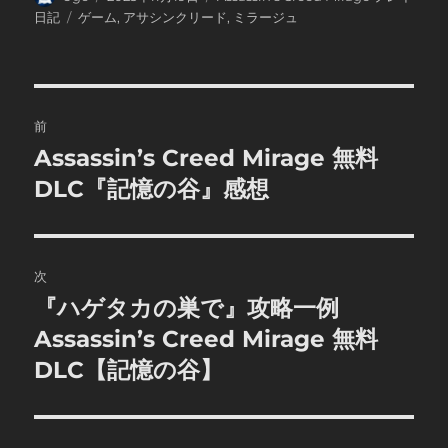
稿
稿
テ
タ
日記
ゲーム
,
アサシンクリード
,
ミラージュ
者
日:
ゴ
グ
リ
ー
投
前
稿
Assassin’s Creed Mirage 無料
前
の
DLC『記憶の谷』感想
ナ
投
ビ
稿:
ゲ
次
『ハゲタカの巣で』攻略一例
次
ー
の
Assassin’s Creed Mirage 無料
シ
投
DLC【記憶の谷】
稿:
ョ
ン