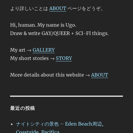
より詳しいことは
ABOUT
ページをどうぞ。
Hi, human. My name is Ugo.
Draw & write GAY/QUEER + SCI-FI things.
My art →
GALLERY
My short stories →
STORY
More details about this website →
ABOUT
最近の投稿
ナイトシティの景色 – Eden Beach周辺,
Coastside, Pacifica