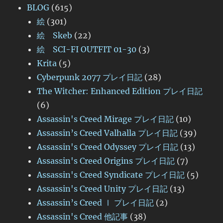
BLOG
(615)
絵
(301)
絵 Skeb
(22)
絵 SCI-FI OUTFIT 01-30
(3)
Krita
(5)
Cyberpunk 2077 プレイ日記
(28)
The Witcher: Enhanced Edition プレイ日記
(6)
Assassin's Creed Mirage プレイ日記
(10)
Assassin’s Creed Valhalla プレイ日記
(39)
Assassin's Creed Odyssey プレイ日記
(13)
Assassin's Creed Origins プレイ日記
(7)
Assassin's Creed Syndicate プレイ日記
(5)
Assassin's Creed Unity プレイ日記
(13)
Assassin’s Creed Ⅰ プレイ日記
(2)
Assassin's Creed 他記事
(38)