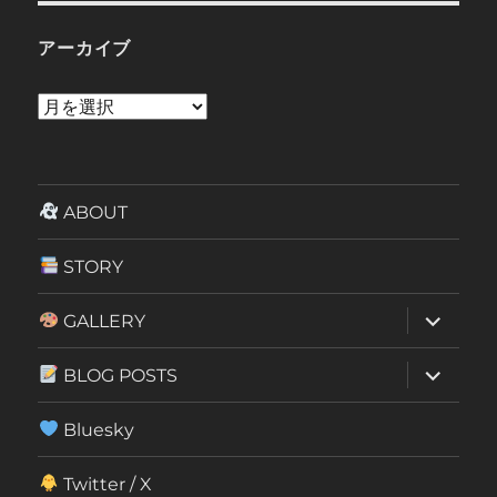
アーカイブ
ア
ー
カ
イ
ABOUT
ブ
STORY
サ
GALLERY
ブ
メ
ニ
サ
BLOG POSTS
ュ
ブ
ー
メ
を
ニ
Bluesky
展
ュ
開
ー
を
Twitter / X
展