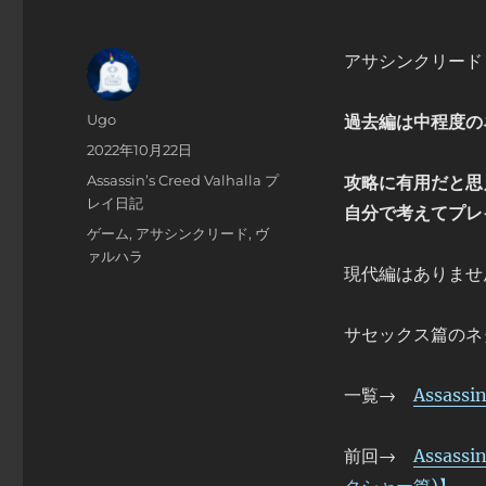
アサシンクリード
投
Ugo
過去編は中程度の
稿
投
2022年10月22日
者
稿
カ
Assassin’s Creed Valhalla プ
攻略に有用だと思
日:
テ
レイ日記
自分で考えてプレ
ゴ
タ
ゲーム
,
アサシンクリード
,
ヴ
リ
グ
ァルハラ
ー
現代編はありませ
サセックス篇のネ
一覧→
Assassi
前回→
Assass