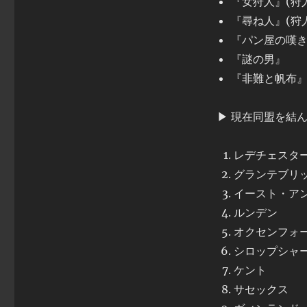
『女狩人』(狩
『尋ね人』(狩
『パン屋の嘆き
『謎の男』
『非難と帆布
▶ 現在同盟を結
レデチェスタ
グランテブリ
イースト・ア
ルンデン
オクセンフォ
シロップシャ
ケント
サセックス