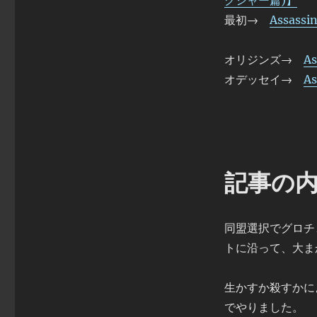
クシャー篇)】
最初→
Assassi
オリジンズ→
A
オデッセイ→
A
記事の
同盟選択でグロチ
トに沿って、大ま
生かすか殺すかに
でやりました。