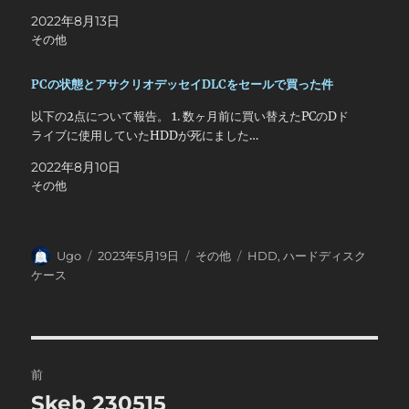
2022年8月13日
その他
PCの状態とアサクリオデッセイDLCをセールで買った件
以下の2点について報告。 1. 数ヶ月前に買い替えたPCのDド
ライブに使用していたHDDが死にました…
2022年8月10日
その他
投
投
カ
タ
Ugo
2023年5月19日
その他
HDD
,
ハードディスク
稿
稿
テ
グ
ケース
者
日:
ゴ
リ
ー
投
前
稿
Skeb 230515
前