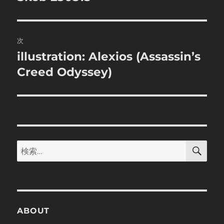
の
ナ
投
ビ
稿:
次
ゲ
illustration: Alexios (Assassin’s
次
の
Creed Odyssey)
ー
投
シ
稿:
ョ
ン
検
検
索
索:
ABOUT