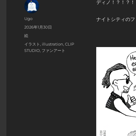
ディノ！？！？！
投
Ugo
ナイトシティのフ
稿
投
2026年1月30日
者
稿
カ
絵
日:
テ
タ
イラスト
,
illustration
,
CLIP
ゴ
グ
STUDIO
,
ファンアート
リ
ー