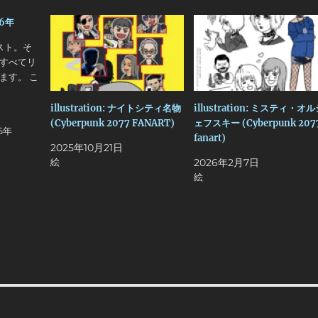
6年
スト。そ
すべてリ
ます。 こ
illustration: ナイトシティ名物
illustration: ミスティ・オ
(Cyberpunk 2077 FANART)
ェフスキー (Cyberpunk 207
6年
fanart)
2025年10月21日
絵
2026年2月7日
絵