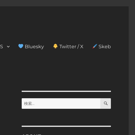
S
Bluesky
Twitter / X
Skeb
検
検
索
索: