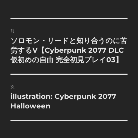
者
日:
ゴ
リ
ー
投
前
稿
ソロモン・リードと知り合うのに苦
前
の
労するV【Cyberpunk 2077 DLC
ナ
投
仮初めの自由 完全初見プレイ03】
ビ
稿:
ゲ
次
ー
illustration: Cyberpunk 2077
次
シ
の
Halloween
投
ョ
稿:
ン