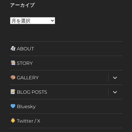
アーカイブ
ア
ー
カ
イ
ABOUT
ブ
STORY
サ
GALLERY
ブ
メ
ニ
サ
BLOG POSTS
ュ
ブ
ー
メ
を
ニ
Bluesky
展
ュ
開
ー
を
Twitter / X
展
開