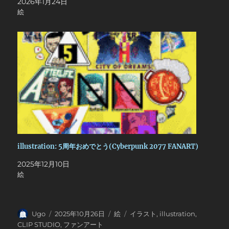
2026年1月24日
絵
illustration: 5周年おめでとう(Cyberpunk 2077 FANART)
2025年12月10日
絵
投
投
カ
タ
Ugo
2025年10月26日
絵
イラスト
,
illustration
,
稿
稿
テ
グ
CLIP STUDIO
,
ファンアート