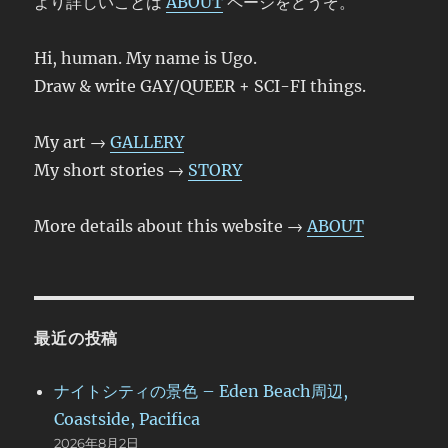
より詳しいことは
ABOUT
ページをどうぞ。
Hi, human. My name is Ugo.
Draw & write GAY/QUEER + SCI-FI things.
My art →
GALLERY
My short stories →
STORY
More details about this website →
ABOUT
最近の投稿
ナイトシティの景色 – Eden Beach周辺,
Coastside, Pacifica
2026年8月2日