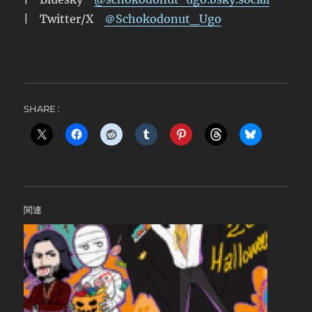
| Twitter/X
＠Schokodonut_Ugo
SHARE :
関連