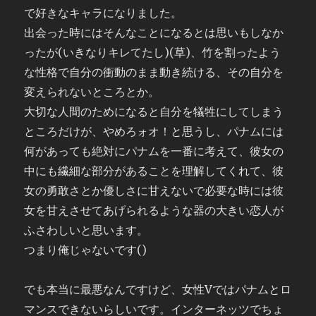
で好きなキャラになりました。
出会った時にはそんなことになるとは思いもしなか
ったが(いきなりキレてたし)(草)、竹を割ったよう
な性格で自分の衝動のまま動き続ける、その自分を
変えられないところとか。
大切な人間のためになると自分を犠牲にしてしまう
ところだけが、やめろォオ！と思うし、パナムには
何があっても絶対にパナムを一番に考えて、彼女の
中にも繊細な部分があることを理解してくれて、彼
女の勇敢さとか優しさに甘えないで必要な時には彼
女を甘えさせてあげられるような器の大きい恋人が
ふさわしいと思います。
つまり俺じゃないです()
でも本当に最悪なんですけど、女性Vではパナムとロ
マンスできないらしいです。インターネッツでちょ