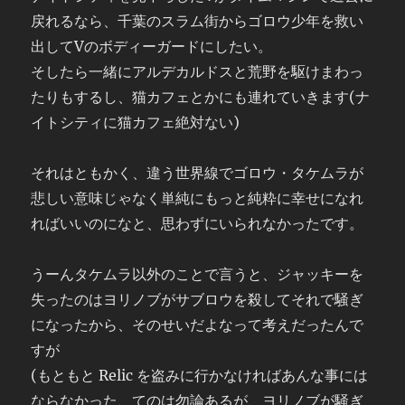
戻れるなら、千葉のスラム街からゴロウ少年を救い
出してVのボディーガードにしたい。
そしたら一緒にアルデカルドスと荒野を駆けまわっ
たりもするし、猫カフェとかにも連れていきます(ナ
イトシティに猫カフェ絶対ない)
それはともかく、違う世界線でゴロウ・タケムラが
悲しい意味じゃなく単純にもっと純粋に幸せになれ
ればいいのになと、思わずにいられなかったです。
うーんタケムラ以外のことで言うと、ジャッキーを
失ったのはヨリノブがサブロウを殺してそれで騒ぎ
になったから、そのせいだよなって考えだったんで
すが
(もともと Relic を盗みに行かなければあんな事には
ならなかった、てのは勿論あるが、ヨリノブが騒ぎ