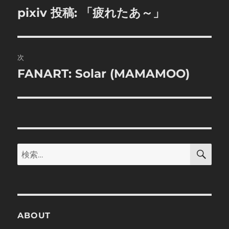
稿
pixiv 投稿: 「疲れたあ～」
前
の
ナ
投
ビ
稿:
次
ゲ
FANART: Solar (MAMAMOO)
次
の
ー
投
シ
稿:
ョ
検
検
索
ン
索:
ABOUT