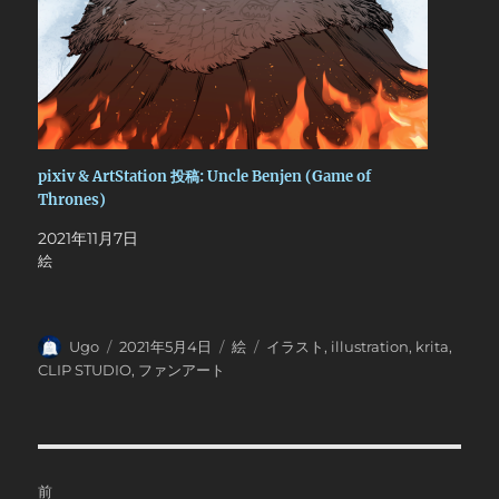
pixiv & ArtStation 投稿: Uncle Benjen (Game of
Thrones)
2021年11月7日
絵
投
投
カ
タ
Ugo
2021年5月4日
絵
イラスト
,
illustration
,
krita
,
稿
稿
テ
グ
CLIP STUDIO
,
ファンアート
者
日:
ゴ
リ
ー
投
前