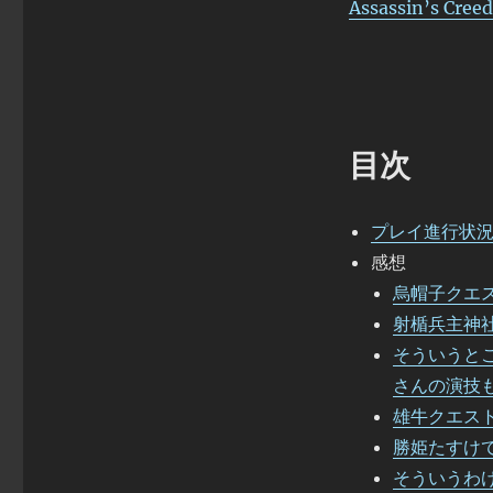
Assassin’s Cr
目次
プレイ進行状
感想
烏帽子クエ
射楯兵主神
そういうと
さんの演技
雄牛クエス
勝姫たすけ
そういうわ