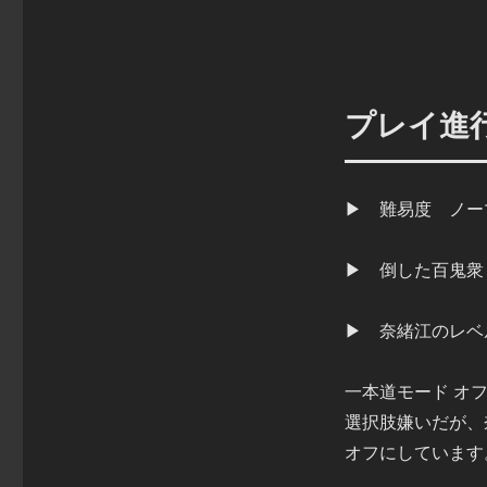
プレイ進
▶ 難易度 ノーマ
▶ 倒した百鬼衆
▶ 奈緒江のレベ
一本道モード オ
選択肢嫌いだが、
オフにしています