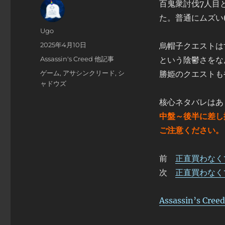
百鬼衆討伐7人目
た。普通にムズい(
投
Ugo
稿
投
2025年4月10日
烏帽子クエストは
者
稿
カ
Assassin's Creed 他記事
という陰鬱さをな
日:
テ
タ
ゲーム
,
アサシンクリード
,
シ
勝姫のクエストも
ゴ
グ
ャドウズ
リ
ー
核心ネタバレはあ
中盤～後半に差し
ご注意ください。
前
正直買わなくていい
次
正直買わなくていい
Assassin’s Cr