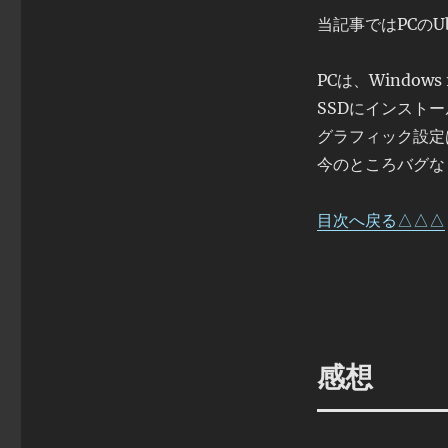
当記事ではPCのUb
PCは、Windows 1
SSDにインストー
グラフィック設定
今のところバグな
目次へ戻る△△△
感想