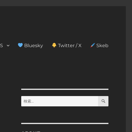
S
Bluesky
Twitter / X
Skeb
検
検
索
索: