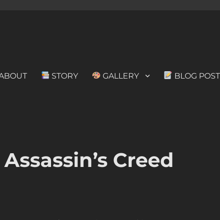
ABOUT
STORY
GALLERY
BLOG POST
assin’s Creed