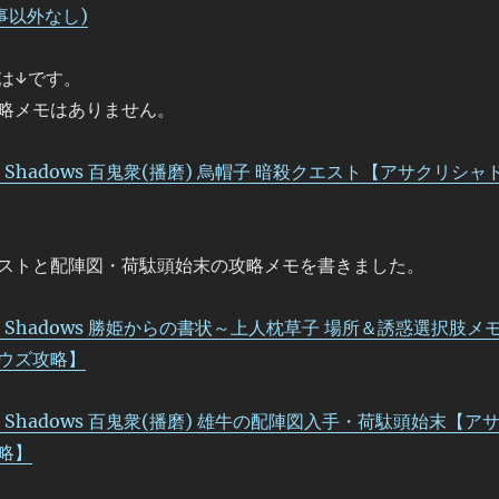
事以外なし)
は↓です。
略メモはありません。
Creed Shadows 百鬼衆(播磨) 烏帽子 暗殺クエスト【アサクリシャ
ストと配陣図・荷駄頭始末の攻略メモを書きました。
Creed Shadows 勝姫からの書状～上人枕草子 場所＆誘惑選択肢メ
ウズ攻略】
Creed Shadows 百鬼衆(播磨) 雄牛の配陣図入手・荷駄頭始末【ア
略】