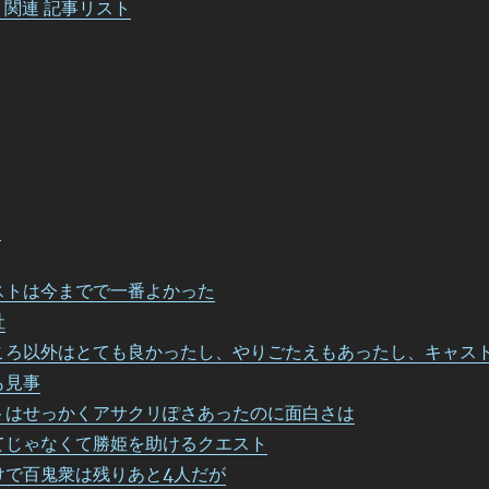
eed 関連 記事リスト
況
ストは今までで一番よかった
社
ころ以外はとても良かったし、やりごたえもあったし、キャス
も見事
トはせっかくアサクリぽさあったのに面白さは
てじゃなくて勝姫を助けるクエスト
けで百鬼衆は残りあと4人だが