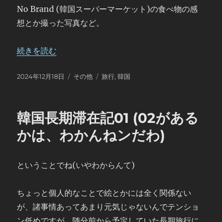
No Brand (韓国スーパーマーケット)の食べ物の感
想とか撮った写真など。
“韓国長期滞在記02 No Brand(スーパーマーケット)の
続きを読む
投
カ
タ
2024年12月18日
その他
旅行
,
韓国
稿
テ
グ
日:
ゴ
リ
韓国長期滞在記01 (02がある
ー
かは、わかんねンだわ)
ということでね(いやわからんて)
ちょっと個人的なことで絵とかには全く関係ない
が、諸事情あってあまり元気じゃないんでテンショ
ン低めですが、随分前から予定していた長期旅行に