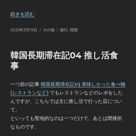
“ミュージカル渡韓や長期渡韓時に必要なもの & 長期滞在
続きを読む
投
カ
タ
2025年3月19日
その他
旅行
,
韓国
稿
テ
グ
日:
ゴ
リ
韓国長期滞在記04 推し活食
ー
事
一つ前の記事
韓国長期滞在記03 美味しかった食べ物
(レストランなど)
でもレストランなどのレポをした
んですが、こちらでは主に推し活で行った店につい
て。
といっても聖地的なのは一つだけで、あとは間接的
なものです。