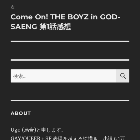
ゲ
次
Come On! THE BOYZ in GOD-
次
ー
の
SAENG 第1話感想
シ
投
稿:
ョ
ン
検
検
索
索:
ABOUT
Ugo (烏合)と申します。
GAY/QUEER＋SF 表現を考える絵描き。小説も1万