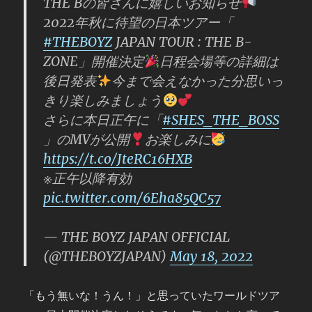
THE Bの皆さんに嬉しいお知らせ
2022年秋に待望の日本ツアー「
#THEBOYZ
JAPAN TOUR : THE B-
ZONE」開催決定
日程会場等の詳細は
後日発表
今まで会えなかった分思いっ
きり楽しみましょう
さらに本日正午に「
#SHES_THE_BOSS
」のMVが公開
お楽しみに
https://t.co/JteRC16HXB
※正午以降有効
pic.twitter.com/6Eha85QC57
— THE BOYZ JAPAN OFFICIAL
(@THEBOYZJAPAN)
May 18, 2022
「もう無いな！うん！」と思っていたワールドツア