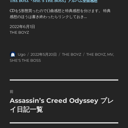
THE BOYZ『SHE’S THE BOSS』アルバム全曲感想
CDを5形態買ったので()曲感想と特典感想を分けます。 特典
感想のほうは書き終わったらリンクしておき…
2022年6月1日
THE BOYZ
投
投
カ
タ
Ugo
2022年5月20日
THE BOYZ
THE BOYZ
,
MV
,
稿
稿
テ
グ
SHE'S THE BOSS
者
日:
ゴ
リ
ー
投
前
稿
Assassin’s Creed Odyssey プレ
前
の
イ日記一覧
ナ
投
ビ
稿: