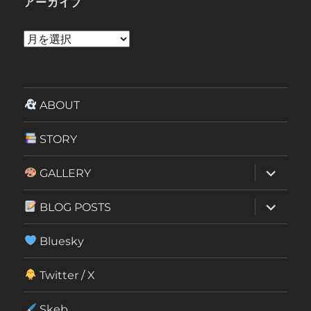
アーカイブ
ア
ー
カ
イ
ABOUT
ブ
STORY
サ
GALLERY
ブ
メ
ニ
サ
BLOG POSTS
ュ
ブ
ー
メ
を
ニ
Bluesky
展
ュ
開
ー
を
Twitter / X
展
開
Skeb