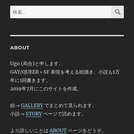
シ
検
検
索
ョ
索:
ン
ABOUT
Ugo (烏合)と申します。
GAY/QUEER＋SF 表現を考える絵描き。小説も1万
年に1回書きます。
2019年7月にこのサイトを作成。
絵→
GALLERY
でまとめて見られます。
小説→
STORY
ページで読めます。
より詳しいことは
ABOUT
ページをどうぞ。