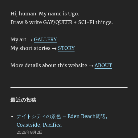
Hi, human. My name is Ugo.
Draw & write GAY/QUEER + SCI-FI things.
My art →
GALLERY
My short stories →
STORY
More details about this website →
ABOUT
最近の投稿
ナイトシティの景色 – Eden Beach周辺,
Coastside, Pacifica
2026年8月2日