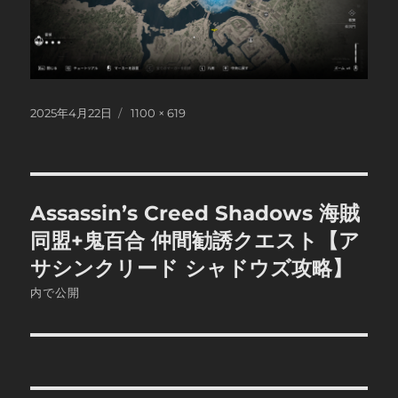
投
フ
2025年4月22日
1100 × 619
稿
ル
日:
サ
イ
ズ
投
Assassin’s Creed Shadows 海賊
稿
同盟+鬼百合 仲間勧誘クエスト【ア
ナ
サシンクリード シャドウズ攻略】
内で公開
ビ
ゲ
ー