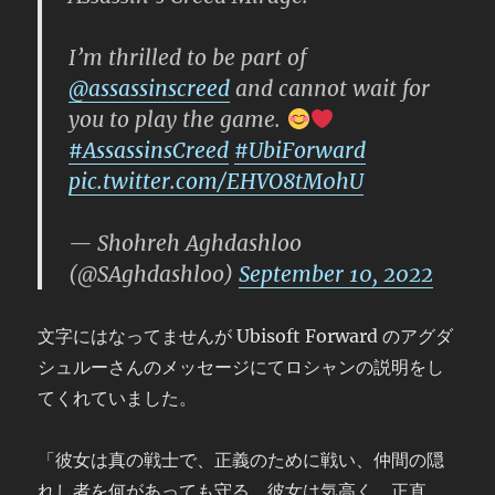
I’m thrilled to be part of
@assassinscreed
and cannot wait for
you to play the game.
#AssassinsCreed
#UbiForward
pic.twitter.com/EHVO8tM0hU
— Shohreh Aghdashloo
(@SAghdashloo)
September 10, 2022
文字にはなってませんが Ubisoft Forward のアグダ
シュルーさんのメッセージにてロシャンの説明をし
てくれていました。
「彼女は真の戦士で、正義のために戦い、仲間の隠
れし者を何があっても守る。彼女は気高く、正直。