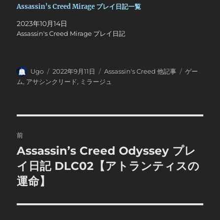
Assassin’s Creed Mirage プレイ日記一覧
2023年10月14日
Assassin's Creed Mirage プレイ日記
投
投
カ
タ
Ugo
2022年9月11日
Assassin's Creed 他記事
ゲー
稿
稿
テ
グ
ム
,
アサシンクリード
,
ミラージュ
者
日:
ゴ
リ
ー
投
前
稿
Assassin’s Creed Odyssey プレ
前
の
イ日記 DLC02【アトランティスの
ナ
投
運命】
ビ
稿:
ゲ