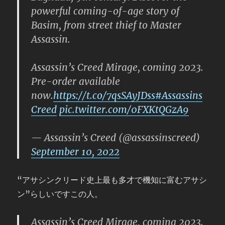
powerful coming-of-age story of
Basim, from street thief to Master
Assassin.
Assassin’s Creed Mirage, coming 2023.
Pre-order available
now.
https://t.co/7qsSAyJDss
#Assassins
Creed
pic.twitter.com/0FXKtQGzA9
— Assassin’s Creed (@assassinscreed)
September 10, 2022
“アサシンクリード史上最も多才で機知に富むアサシ
ン”らしいですこの人。
Assassin’s Creed Mirage, coming 2023.