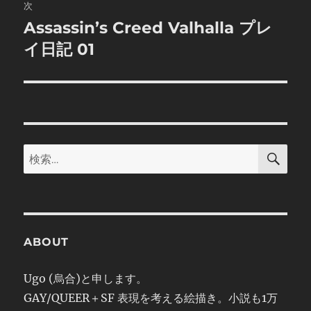
次
ー
Assassin’s Creed Valhalla プレ
次
シ
の
イ日記 01
投
ョ
稿:
ン
検
検
索
索:
ABOUT
Ugo (烏合)と申します。
GAY/QUEER＋SF 表現を考える絵描き。小説も1万