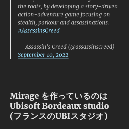
the roots, by developing a story-driven
action-adventure game focusing on
stealth, parkour and assassinations.
#AssassinsCreed
— Assassin’s Creed (@assassinscreed)
September 10, 2022
Mirage を作っているのは
Ubisoft Bordeaux studio
(フランスのUBIスタジオ)