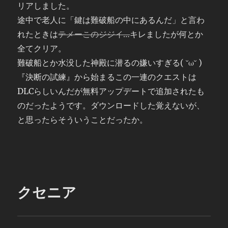
リアしました。
途中で老人に「鍵は難破船の中にあるんだ」と言わ
れたときは
テメーこのジジイ…
キレましたが何とか
全てクリア。
難破船とか水没した神殿に潜るの嫌いすぎる( ˘ω˘ )
『決断の試練』から始まるこの一連のクエストは
DLCらしいんだが無料アップデートで追加されたも
のだったようです。ダウンロードした覚えないが、
と思ったらそういうことだったか。
クセニア