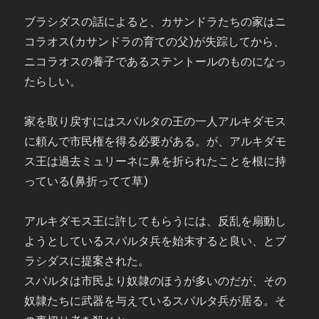
ブラシダスの話によると、カサンドラたちの家はニ
コラオス(カサンドラの育ての父)が失踪してから、
ニコラオスの養子であるステントールのものになっ
たらしい。
家を取り戻すにはスパルタの王の一人アルキダモス
に頼んで市民権を得る必要がある。が、アルキダモ
ス王は過去ミュリーネに鼻を折られたことを根に持
っている(鼻折ってて草)
アルキダモス王に許してもらうには、反乱を扇動し
ようとしているスパルタ兵を始末すると良い、とブ
ラシダスに提案された。
スパルタは市民より奴隷のほうが多いのだが、その
奴隷たちに武器を与えているスパルタ兵が居る。そ