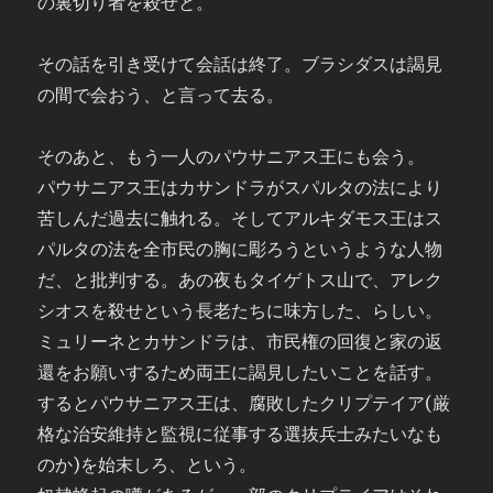
の裏切り者を殺せと。
その話を引き受けて会話は終了。ブラシダスは謁見
の間で会おう、と言って去る。
そのあと、もう一人のパウサニアス王にも会う。
パウサニアス王はカサンドラがスパルタの法により
苦しんだ過去に触れる。そしてアルキダモス王はス
パルタの法を全市民の胸に彫ろうというような人物
だ、と批判する。あの夜もタイゲトス山で、アレク
シオスを殺せという長老たちに味方した、らしい。
ミュリーネとカサンドラは、市民権の回復と家の返
還をお願いするため両王に謁見したいことを話す。
するとパウサニアス王は、腐敗したクリプテイア(厳
格な治安維持と監視に従事する選抜兵士みたいなも
のか)を始末しろ、という。