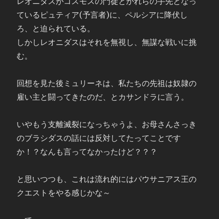
レオニダスがコスモスの門徒とかれらの手先となっ
ているピュティア(予言者)に、ペルシアに降伏し
ろ、と迫られている。
しかしレオニダスはそれを無視し、無謀な戦いに挑
む。
回想を見た後ミュリーネは、私たちの先祖は奴隷の
雇い主と闘ってきたのだ、とカサンドラに言う。
いやもう支離滅裂になっちゃうよ、お母さんさっき
のブラシダスの話には反対してたってことです
か！？なんも言ってなかったけど？？？
と思いつつも、これは流れ的にはパウサニアス王の
クエストをやる感じかな～