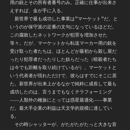
用の銃とその所有者番号のみ。正確に仕事が出来さ
えすれば、金が手に入る。
新世界で最も成功した事業は”マーケット”だ、と
いうのが保守派の定番の文句になっているほどだ。
この腐敗したネットワークが犯罪を増加させた
等々。だが、マーケットから転送マーカー用の銃を
受け取った者たちは、ほとんどが最初から殺し屋だ
ったり犯罪者だったりした奴らだった（暗殺者たち
は今でも距離を取り続けているが）。マーケットと
いう代表者が現れただけで、彼らはすでにそこに居
た。新世界が出来上がるなかで純粋に成長して最も
成功したのは、言うまでもなくテラフォーミング
――人類外の種族にとっては惑星最適化――事業
だ。最大手企業の利益は天文学的規模に達してい
る。
その時シャッターが、がたがたがたっと大きな音