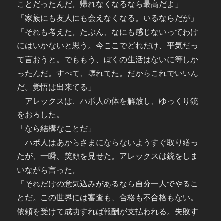
ことだったんだ。帰れなくなるなら最高だよ」
「家族にも友人にも会えなくなる。いるならだが」
「それも考えた。たぶん、なにも感じないってわけ
にはいかないと思う。今ここでどれだけ、平気だっ
て言おうと。でももう、ぼくの生活はないに等しか
ったんだ。すべて、壊れてた。だからこれでいいん
だ。覚悟は出来てる」
アレックスは、ハポ人の体を解放し、ゆっくり銃
をおろした。
「なら結構なことだ」
ハポ人はあからさまにならないようすぐ取り繕っ
たが、一瞬、笑顔を見せた。アレックスは銃をしま
いながら言った。
「それだけの意気込みがあるなら自分一人でやるこ
とだ。この世界には審査も、合格も不合格もない。
依頼を受けて成功すれば報酬が支払われる。失敗す