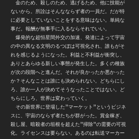
金のため、殺しのため、逃げるため、他に技能が
ないから。所詮はそんなならず者の一員だ。だが特
に必要としていないことをする意味はない。単純な
事だ。報酬が無事手に入るならそれでいい。
爆発的な超恒星間外交の加速、発達によって宇宙
の中の異なる文明のるつぼは可視化され、誰もがそ
れを感じるようになった。利益と不利益が衝突し、
ありとあらゆる新しい事態が発生した。多くの種族
が次の段階へと進んだ。それが良かったか悪かった
か？そんなことは誰にも決められない。どちらにし
ろ、誰か一人が決めてそうなったことではない。ど
ちらにしろ、世界は変わっていく。
その新世界に登場した”マーケット”というビジネ
スに、宇宙のならず者たちが群がった。賞金稼ぎ、
殺し屋、暗殺者の垣根を超えた”掃除”の需要の可視
化。ライセンスは要らない。あるのは転送マーカー