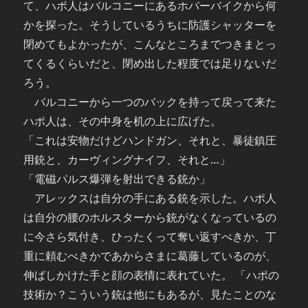
て、ハポ人はバルコニーにあるホバーバイクから何
かを探った。そうしているうちに防護シャッターを
閉めてもよかったが、こんなところまでつきまとっ
てくるくらいだと、閉め出した程度では足りないだ
ろう。
バルコニーから一つのバックを持って戻って来た
ハポ人は、その中身を机の上に広げた。
「これは安物だけどハンドガン、それと、暴徒鎮圧
用銃と、カーヴィングナイフ、それと…」
「電磁パルス爆弾を射出できる銃か」
アレックスは自分の手にある銃を示した。ハポ人
は自分の腰のホルスターから銃がなくなっているの
に今さら気付き、ひったくって奪い返すべきか、丁
重に頼むべきかであからさまに葛藤しているのが、
伸ばしかけた手と顔の表情に表れていた。 「ハポの
技術か？こういう銃は他にもあるが、見たことのな