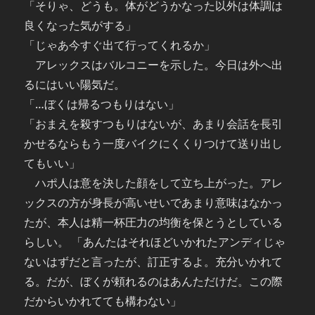
「そりゃ、どうも。体がどうかなった以外は体調は
良くなった気がする」
「じゃあ今すぐ出て行ってくれるか」
アレックスはバルコニーを示した。今日は外へ出
るにはいい陽気だ。
「…ぼくは帰るつもりはない」
「おまえを殺すつもりはないが、あまり会話を長引
かせるならもう一度バイクにくくりつけて送り出し
てもいい」
ハポ人は意を決した顔をして立ち上がった。アレ
ックスの方が身長が高いせいであまり意味はなかっ
たが、本人は精一杯圧力の均衡を保とうとしている
らしい。 「あんたはそれほどいかれたアンディじゃ
ないはずだと言ったが、訂正するよ。充分いかれて
る。だが、ぼくが頼れるのはあんただけだ。この際
だからいかれてても構わない」