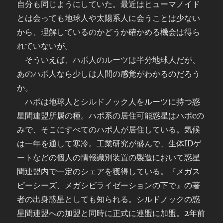
自分も同じようにしていた。最近はヒューマノイド
とは会っても地球人や太陽系人に会うことは少ない
から、理解しているのかどうか確かめる機会は得ら
れていないが。
そういえば、ハポ人のルーツは半分地球人だが、
あのハポ人なら少しは人間の感覚がわかるのだろう
か。
ハポは地球人とシルドノック人をルーツに持つ惑
星間連盟所属の種。ハポ系の居住可能惑星はハポcの
みで、そこにすべてのハポ人が居住している。気候
は一年を通して寒冷。工業研究が盛んで、生体IDゲ
ートなどの個人の情報識別装置の製造において惑星
間連盟内で一定のシェアを獲得している。『メガス
ピーシーズ、メガシビライゼーションの下で』の著
者の出身惑星としても知られる。シルドノックの惑
星間連盟への加盟と同時に正式に連盟に加盟。2年前