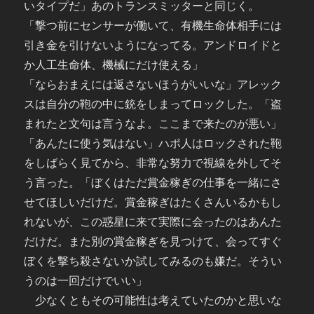
いタイプだ」あのトランスミッターと同じく。
「撃つ前にセンサーが働いて、有機生命体相手には
引き金を引けないようになってる。アンドロイドと
か人工生命体、機械にだけ使える」
「ならおまえには返さないほうがいいな」アレック
スは自分の鞄の中に銃をしまってロックした。「盗
まれたと文句は言うなよ。ここまで来たのが悪い」
「あんたに使う気はない」ハポ人はロックされた鞄
をしばらく見てから、非常な努力で視線を外してそ
う言った。「ぼくはただ賞金稼ぎの仕事を一緒にさ
せてほしいだけだ。賞金稼ぎはたくさんいるかもし
れないが、この惑星に来て実際に会ったのはあんた
だけだ。また別の賞金稼ぎを見つけて、会ってすぐ
ぼくを撃ち殺さないか試してみるのも嫌だ。そうい
うのは一回だけでいい」
少なくともその可能性は考えていたのかと思いな