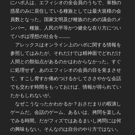
にハポ人は、エフィシオの全会員のうちで、単独の
惑星のみに居住している種族としては最大規模の会
員数となった。国家文明及び種族のための議会のメ
ンバー。種族、人民の平等かつ健全な在り方につい
てハポは理想の社会を………
アレックスはオンライン上のハポに関する情報を
参照してはみたが、それだけでは精神面でどれだけ
人間との類似点があるのかはわからなかった。すぐ
に処理せず、あのエフィシオの会員の目を覚まさせ
て、すこし脅すか痛めつけるかしてささやかな会話
でも交わす時間をもっておけば、情報が得られてい
たかもしれないが。
なぜこうなったかわかるか？おさだまりの暇潰し
ゲームだ。会話のゲーム、あるいは、拷問を楽しん
でみる時間。だがフィズではあるまいし拷問には何
の興味もない。そんなのは自分のやり方ではない。