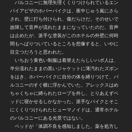
バルコニーに無理矢理くくりつけられているエン
パイアピザのホバーバイクは、夜中じゅう嵐にさら
され、壁に打ち付けられ、傷だらけだ。そのせいで
故障して音声が流れたままになっていたのだ。音声
は止めたが、派手な塗装がこのホテルの外壁に何時
間もへばりついているところを想像すると、いやに
目立つだろうと思われた。
いちおう黄色い制服は着替えたらしいハポ人は、
半分濡れたままの黒いジャケットに薄汚れたズボン
をはき、ホバーバイクに自分の体を縛りつけて、バ
ルコニーのすぐ横に浮かんでいた。アレックスはめ
ちゃくちゃに縛られたロープを外し、とりあえずベ
ッドに寝かせるしかなかった。派手なバイクとそこ
にくくりつけられたヒューマノイドは、通常ホテル
のバルコニーにある光景ではない。
ベッドが「体調不良を感知しました。薬を処方し