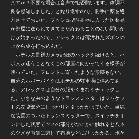
ますか？不要な場合は音声で拒否願います。体調不
良を感知しました」と繰り返すので、勝手に薬を処
方させておいた。プッシュ型注射器に入った医薬品
が部屋に送られてきてまた終わることのない問いか
けが始まったので、アレックスは薄汚れたズボンの
上から薬を打ち込んだ。
ホテルの監視カメラ記録のハックを続けると、ハ
ポ人が迷うことなくこの部屋に向かってくる様子が
映っていた。フロントに寄ったような形跡もない。
自分のホバーバイクはホテルの駐車場に停めてあ
る。アレックスは自分の服をくまなくチェックし
た。小さな虫のようなトランスミッターはジャケッ
トの左脇部分にしっかりと引っかかっていた。単純
な装置のついたトランスミッターで、スイッチをオ
ンにした状態でツメの部分がなにかに触れると八本
のツメが内側に閉じて布地などにひっかかる。ポケ