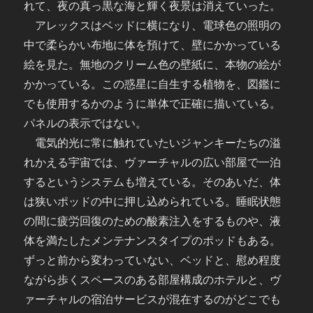
れて、夜の真っ黒な海と輝く夜景は消えていった。
アレックスはベッドに横になり、電球色の照明の
中で柔らかい布地に体を預けて、壁にかかっている
絵を見た。無地のクリーム色の壁紙に、本物の絵が
かかっている。この惑星に自生する植物を、図鑑に
でも使用するかのように単体で正確に描いている。
パネルの表示ではない。
電気的光に常に触れていたいジャンキーたちの溢
れかえる宇宙では、ヴァーチャルの広い部屋で一泊
するというシステムも増えている。そのあいだ、体
は狭いポッドの中に押し込められている。睡眠状態
の間に疲労回復のための酸素注入をするものや、液
体を満たしたメンテナンスタイプのポッドもある。
ずっと前から変わっていない、ベッドと、慰め程度
ながら歩くスペースのある部屋構成のホテルと、ヴ
ァーチャルの宿泊サービスが混在するのがどこでも