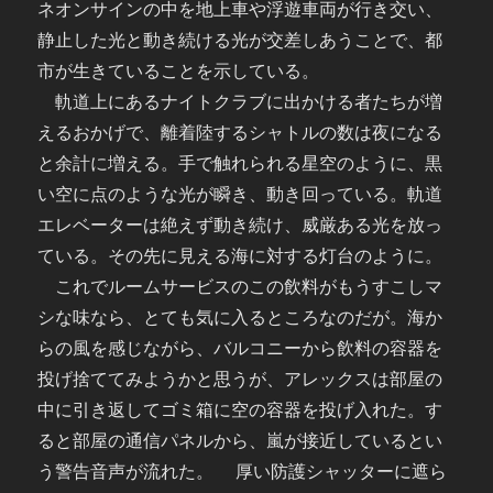
ネオンサインの中を地上車や浮遊車両が行き交い、
静止した光と動き続ける光が交差しあうことで、都
市が生きていることを示している。
軌道上にあるナイトクラブに出かける者たちが増
えるおかげで、離着陸するシャトルの数は夜になる
と余計に増える。手で触れられる星空のように、黒
い空に点のような光が瞬き、動き回っている。軌道
エレベーターは絶えず動き続け、威厳ある光を放っ
ている。その先に見える海に対する灯台のように。
これでルームサービスのこの飲料がもうすこしマ
シな味なら、とても気に入るところなのだが。海か
らの風を感じながら、バルコニーから飲料の容器を
投げ捨ててみようかと思うが、アレックスは部屋の
中に引き返してゴミ箱に空の容器を投げ入れた。す
ると部屋の通信パネルから、嵐が接近しているとい
う警告音声が流れた。 厚い防護シャッターに遮ら