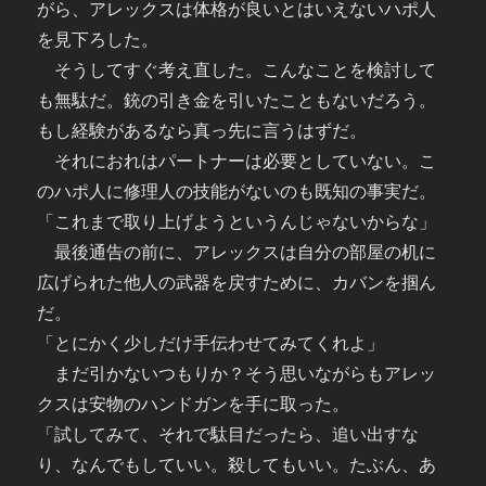
がら、アレックスは体格が良いとはいえないハポ人
を見下ろした。
そうしてすぐ考え直した。こんなことを検討して
も無駄だ。銃の引き金を引いたこともないだろう。
もし経験があるなら真っ先に言うはずだ。
それにおれはパートナーは必要としていない。こ
のハポ人に修理人の技能がないのも既知の事実だ。
「これまで取り上げようというんじゃないからな」
最後通告の前に、アレックスは自分の部屋の机に
広げられた他人の武器を戻すために、カバンを掴ん
だ。
「とにかく少しだけ手伝わせてみてくれよ」
まだ引かないつもりか？そう思いながらもアレッ
クスは安物のハンドガンを手に取った。
「試してみて、それで駄目だったら、追い出すな
り、なんでもしていい。殺してもいい。たぶん、あ