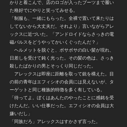
かりと着こんで、店のロゴが入ったブーツまで履い
た格好でにやりと笑ってみせる。
「制服も、一緒にもらった。全裸で置いて来たりは
してないから大丈夫だ。それより」言いながらアレ
ックスに近づいた。「アンドロイドならさっきの電
磁パルスをどうやってかいくぐったんだ？」
ヘルメットを脱ぐと、ボサボサの白い髪が現れ、
日差しを受けて鈍く光った。その髪の色は、さっき
殺したばかりの男とそっくり同じだった。
アレックスは即座に距離を取って銃を構えた。目
の前の青年はエフィシオの会員には見えないが、タ
ーゲットと同じ種族的特徴を多く有している。
「待ってよ。ぼくはあんたのやったことに感銘を受
けたんだ。いい仕事だった。エフィシオの会員は大
嫌いだし」
「同族だろ」アレックスはすかさず言った。