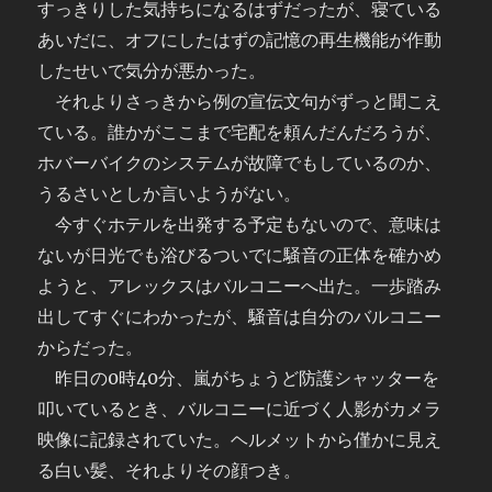
すっきりした気持ちになるはずだったが、寝ている
あいだに、オフにしたはずの記憶の再生機能が作動
したせいで気分が悪かった。
それよりさっきから例の宣伝文句がずっと聞こえ
ている。誰かがここまで宅配を頼んだんだろうが、
ホバーバイクのシステムが故障でもしているのか、
うるさいとしか言いようがない。
今すぐホテルを出発する予定もないので、意味は
ないが日光でも浴びるついでに騒音の正体を確かめ
ようと、アレックスはバルコニーへ出た。一歩踏み
出してすぐにわかったが、騒音は自分のバルコニー
からだった。
昨日の0時40分、嵐がちょうど防護シャッターを
叩いているとき、バルコニーに近づく人影がカメラ
映像に記録されていた。ヘルメットから僅かに見え
る白い髪、それよりその顔つき。