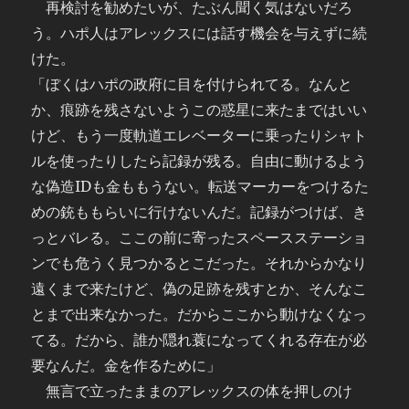
再検討を勧めたいが、たぶん聞く気はないだろ
う。ハポ人はアレックスには話す機会を与えずに続
けた。
「ぼくはハポの政府に目を付けられてる。なんと
か、痕跡を残さないようこの惑星に来たまではいい
けど、もう一度軌道エレベーターに乗ったりシャト
ルを使ったりしたら記録が残る。自由に動けるよう
な偽造IDも金ももうない。転送マーカーをつけるた
めの銃ももらいに行けないんだ。記録がつけば、き
っとバレる。ここの前に寄ったスペースステーショ
ンでも危うく見つかるとこだった。それからかなり
遠くまで来たけど、偽の足跡を残すとか、そんなこ
とまで出来なかった。だからここから動けなくなっ
てる。だから、誰か隠れ蓑になってくれる存在が必
要なんだ。金を作るために」
無言で立ったままのアレックスの体を押しのけ