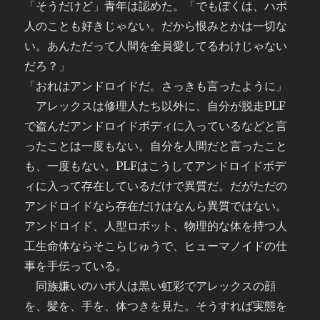
「そうだけど」青年は認めた。「でもぼくは、ハポ
人のことも好きじゃない。だから恨みとかは一切な
い。あんただって人間を全員愛してるわけじゃない
だろ？」
「おれはアンドロイドだ。さっきも言ったように」
アレックスは修理人たち以外に、自分が脱走PLF
で盗んだアンドロイドボディに入っているなどと言
ったことは一度もない。自分を人間だと言ったこと
も、一度もない。PLFはこうしてアンドロイドボデ
ィに入って存在しているだけで異質だ。だがただの
アンドロイドなら存在だけはなんら異質ではない。
アンドロイド、人型ロボット、物理的な体を持つ人
工生命体ならそこらじゅうで、ヒューマノイドの仕
事を手伝っている。
同族嫌いのハポ人は黒い虹彩でアレックスの顔
を、髪を、手を、体つきを見た。そうすれば実態を