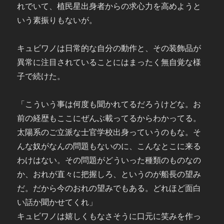
れでいて、植民星出身者からの求心力を高めようと
いう素振りもないが。
キュビワノは日常的な自分の動作と、その装飾品が
異常に注目されていることにはまったく無自覚な様
子で続けた。
「こういう事は何度も聞かれてるだろうけどな。お
前の経歴もここにぜんぶ載ってるからわかってる。
太陽系のご立派な士官学校出身っていうのもな。そ
んな奴がなんの問題もないのに、こんなとこに来る
わけはない。その問題がどういった種類のものなの
か、おれが直々に把握しろ、というのが船長の望み
だ。だから今のおれの望みでもある。どれほど面白
い話か聞かせてくれ」
キュビワノは嬉しくもなさそうに口元に笑みを作っ