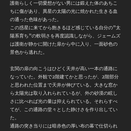
護衛らしく一切愛想がない男には鍛えた体のあちこ
ちに傷があり、異星の太陽の光に焼かれた生きる血
の通った色味があった。
この惑星に来てから飽きるほど感じている自分の”太
陽系育ち”の軟弱さを再度認識しながら、ジェームズ
は護衛が静かに開けた扉から中に入り、一面砂色の
景色から逃れた。
玄関の扉の向こうはひどく天井が高い一本の通路に
なっていた。外観で2階建てかと思ったが、2階部分
と思われた位置まで天井が伸びている。大きな窓か
ら太陽光は取り入れられているが、外の砂漠の眩し
さに比べれば光の量は抑えられている。それらすべ
てが、この通路の堂々とした静けさを作り出してい
た。
通路の突き当りには暗赤色の厚い布の幕で仕切られ