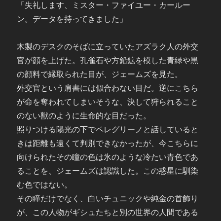
「失礼します、ミスター・ファイユー・カールー
ン。データを持ってきました」
木製のデスクのそばに立っていたアズラク人の外交
官が顔を上げた。孔雀石や方鉛鉱を模した青緑や黒
の顔料で縁取られた目が、ジェームズを見た。
外交官という肩書には似合わない目だ。逆にこちら
が命を奪われてしまいそうな、決して狩られること
のない獣のように生命的な目だった。
照りつける陽光の下でペレグリーノと話していると
きは距離も遠くて判別できなかったが、今こちらに
向けられたその瞳の色は氷のような冷たい青色であ
ることを、ジェームズは認識した。この惑星に馴染
む色ではない。
その瞳だけでなく、白いチュニックや純金の首飾り
が、この人物がギシュたちと別の世界の人間である