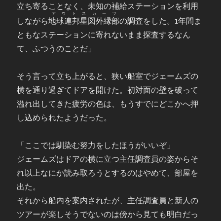
立ち寄ることなく、未知の補給ステーションを利用
アウトスカーツ
しながら
地球連邦星図外縁部
の調査をした。1年間ま
ともなステーションに寄れないまま探査するなん
て、ふつうのことだ」
そう言って立ち上がると、狭い船室でジェームズの
横を通り過ぎてドアを開けた。初対面の壁を破って
溢れ出してきた疲労の色は、もうすでにどこかへ押
し込められたようだった。
「ここでは馴染む努力をしたほうがいいぞ」
ジェームズはドアの横に立つ主任調査員の姿からそ
れ以上なにか読み取ろうとするのはやめて、部屋を
出た。
それから船内を案内されたが、主任調査員と新人の
ツアーが楽しそうでないのは傍から見ても明白だっ