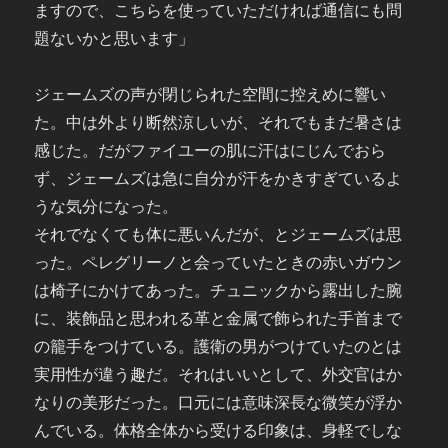
ますので、こちらを使っていただければ通信にも問
題ないかと思います」
ジェームズの声が閉じられた空間に控えめに響い
た。中は外より断然涼しいが、それでもまだ暑さは
感じた。だがファイユーの肌に汗はにじんでおら
ず、ジェームズは急に自分が汗をかきすぎているよ
うな気分になった。
それでなくても体に悪いんだが、とジェームズは思
った。ペレグリーノと会っていたときの赤いガウン
は椅子にかけてあった。チュニックから露出した腕
に、装飾品と思われる革と金属で飾られた手首まで
の籠手をつけている。護衛の男がつけていたのとは
実用性が違う趣だ。それはいいとして、外交官はか
なりの美形だった。口元には意味深長な微笑が浮か
んでいる。体格全体から受ける印象は、身軽でしな