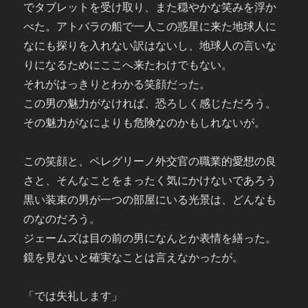
でタブレットを受け取り、また穏やかな笑みを浮か
べた。アトバラの船で一人この惑星に来た地球人に
なにも探りを入れない訳はないし、地球人の言いな
りになるためにここへ来たわけでもない。
それがはっきりとわかる笑顔だった。
この男の魅力がなければ、恐ろしく感じただろう。
その魅力がなによりも危険なのかもしれないが。
この笑顔と、ペレグリーノ外交官の職業的愛想の良
さと、そんなことをまったく気にかけないであろう
黒い装束の男が一つの部屋にいる光景は、どんなも
のなのだろう。
ジェームズは目の前の男になんとか表情を繕った。
鏡を見ないと確実なことは言えなかったが。
「では失礼します」