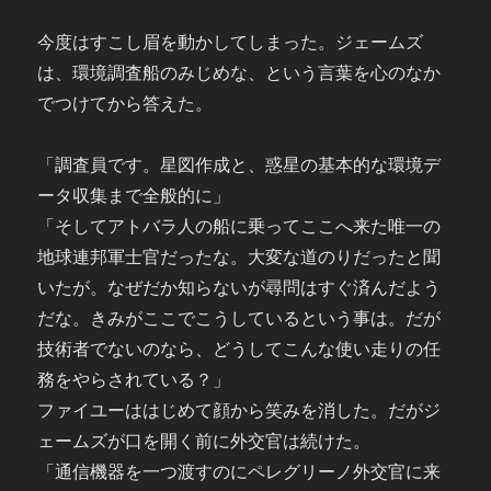
今度はすこし眉を動かしてしまった。ジェームズ
は、環境調査船のみじめな、という言葉を心のなか
でつけてから答えた。
「調査員です。星図作成と、惑星の基本的な環境デ
ータ収集まで全般的に」
「そしてアトバラ人の船に乗ってここへ来た唯一の
地球連邦軍士官だったな。大変な道のりだったと聞
いたが。なぜだか知らないが尋問はすぐ済んだよう
だな。きみがここでこうしているという事は。だが
技術者でないのなら、どうしてこんな使い走りの任
務をやらされている？」
ファイユーははじめて顔から笑みを消した。だがジ
ェームズが口を開く前に外交官は続けた。
「通信機器を一つ渡すのにペレグリーノ外交官に来