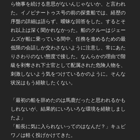
ら物事を続ける意思がないんじゃないか、と言われ
た。イノピナートゥス号の前の探査船では、経歴の
序盤の詳細は語らず、曖昧な回答をした。するとそ
れ以上は深く聞かれなかった。船のクルーはジェー
ムズが船に乗っている間中、任務を進めるための最
低限の会話しか交わさないように注意し、常にあた
りさわりのない態度で接した。なんらかの理由で階
級を剥奪され下士官として配属された危険人物を、
刺激しないよう気をつけているかのように。そんな
状況はもう経験したくない。
「最初の船を辞めたのは馬鹿だったと思われるかも
しれないが、結果的にいろいろな環境を経験しまし
たよ」
「船長に気に入られないってのはなんだ？」キュビ
ワノは軽く投げかけてきた。