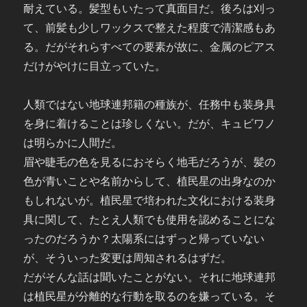
耐えている。髪型もいたって真面目だ。後ろは刈っ
て、前髪も少しワックスで整えた程度で清潔感もあ
る。だがそれらすべての要素が故に、金属のピアス
だけがやけに目立っていた。
人類ではない地球連邦籍の種族が、任務中も装身具
を身に着けることは珍しくない。だが、キュビワノ
は明らかに人間だ。
眉や睫毛の色を見るにおそらく地毛だろうが、髪の
色が青いことや名前からして、植民星の出身なのか
もしれないが。植民星で培われた文化における装身
具に関して、たとえ人類でも使用を認めることにな
ったのだろうか？太陽系にはずっと帰っていない
が、そういった変更は周知されるはずだ。
だがそんな話は聞いたことがない。それに地球連邦
は植民星が分離的な行動を取るのを嫌っている。そ