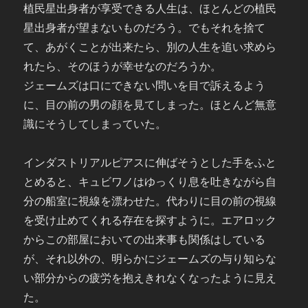
植民星出身者が享受できる人生は、ほとんどの植民
星出身者が望まないものだろう。でもそれを捨て
て、あがくことが出来たら、別の人生を追い求めら
れたら、そのほうが幸せなのだろうか。
ジェームズは口にできない問いを目で訴えるよう
に、目の前の男の顔を見てしまった。ほとんど無意
識にそうしてしまっていた。
インダストリアルピアスに伸ばそうとした手をふと
とめると、キュビワノはゆっくり息を吐きながら自
分の船室に視線を漂わせた。代わりに目の前の視線
を受け止めてくれる存在を探すように。エアロック
からこの部屋においての出来事も関係はしている
が、それ以外の、明らかにジェームズの与り知らな
い部分からの疲労を抱えきれなくなったように見え
た。