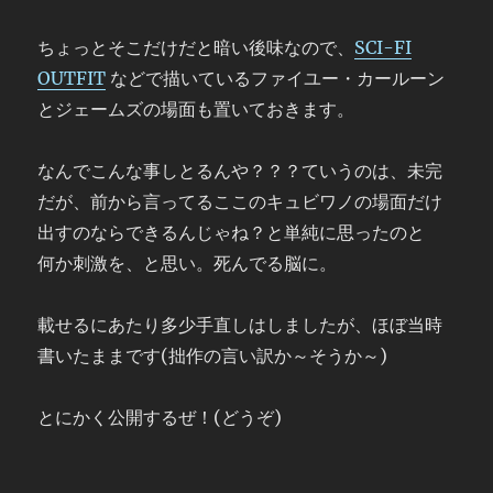
ちょっとそこだけだと暗い後味なので、
SCI-FI
OUTFIT
などで描いているファイユー・カールーン
とジェームズの場面も置いておきます。
なんでこんな事しとるんや？？？ていうのは、未完
だが、前から言ってるここのキュビワノの場面だけ
出すのならできるんじゃね？と単純に思ったのと
何か刺激を、と思い。死んでる脳に。
載せるにあたり多少手直しはしましたが、ほぼ当時
書いたままです(拙作の言い訳か～そうか～)
とにかく公開するぜ！(どうぞ)