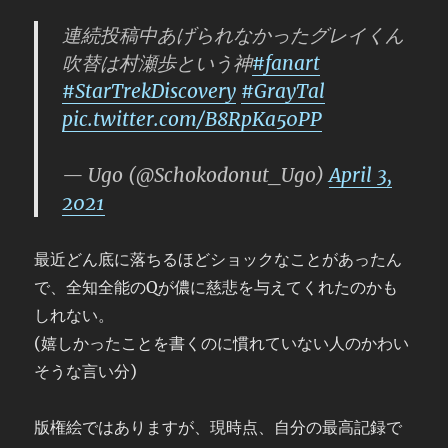
連続投稿中あげられなかったグレイくん
吹替は村瀬歩という神
#fanart
#StarTrekDiscovery
#GrayTal
pic.twitter.com/B8RpKa50PP
— Ugo (@Schokodonut_Ugo)
April 3,
2021
最近どん底に落ちるほどショックなことがあったん
で、全知全能のQが儂に慈悲を与えてくれたのかも
しれない。
(嬉しかったことを書くのに慣れていない人のかわい
そうな言い分)
版権絵ではありますが、現時点、自分の最高記録で