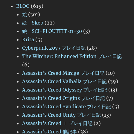
BLOG
(615)
絵
(301)
絵 Skeb
(22)
絵 SCI-FI OUTFIT 01-30
(3)
Krita
(5)
Cyberpunk 2077 プレイ日記
(28)
The Witcher: Enhanced Edition プレイ日記
(6)
Assassin's Creed Mirage プレイ日記
(10)
Assassin’s Creed Valhalla プレイ日記
(39)
Assassin's Creed Odyssey プレイ日記
(13)
Assassin's Creed Origins プレイ日記
(7)
Assassin's Creed Syndicate プレイ日記
(5)
Assassin's Creed Unity プレイ日記
(13)
Assassin’s Creed Ⅰ プレイ日記
(2)
Assassin's Creed 他記事
(38)