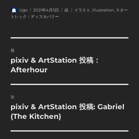
投
投
カ
タ
Ugo
2021年4月5日
絵
イラスト
,
illustration
,
スター
稿
稿
テ
グ
トレック：ディスカバリー
者
日:
ゴ
リ
ー
投
前
稿
pixiv & ArtStation 投稿：
前
の
Afterhour
ナ
投
ビ
稿:
ゲ
次
pixiv & ArtStation 投稿: Gabriel
次
ー
の
(The Kitchen)
シ
投
稿:
ョ