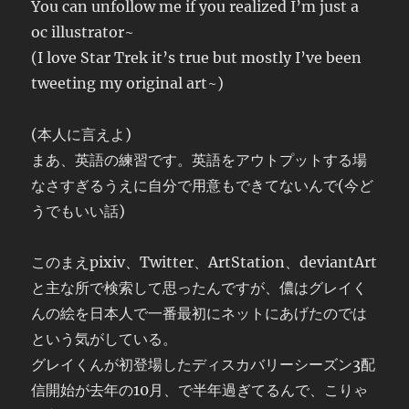
You can unfollow me if you realized I’m just a
oc illustrator~
(I love Star Trek it’s true but mostly I’ve been
tweeting my original art~)
(本人に言えよ)
まあ、英語の練習です。英語をアウトプットする場
なさすぎるうえに自分で用意もできてないんで(今ど
うでもいい話)
このまえpixiv、Twitter、ArtStation、deviantArt
と主な所で検索して思ったんですが、儂はグレイく
んの絵を日本人で一番最初にネットにあげたのでは
という気がしている。
グレイくんが初登場したディスカバリーシーズン3配
信開始が去年の10月、で半年過ぎてるんで、こりゃ