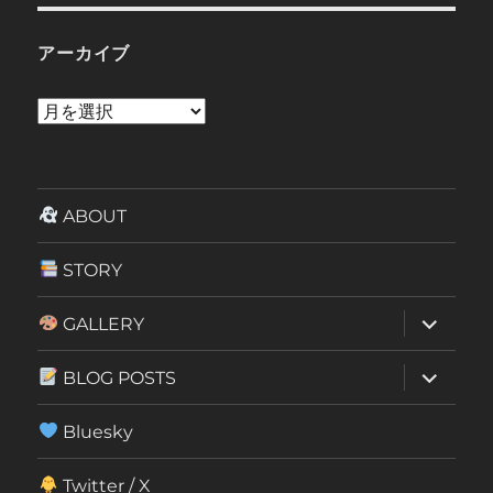
アーカイブ
ア
ー
カ
イ
ABOUT
ブ
STORY
サ
GALLERY
ブ
メ
ニ
サ
BLOG POSTS
ュ
ブ
ー
メ
を
ニ
Bluesky
展
ュ
開
ー
を
Twitter / X