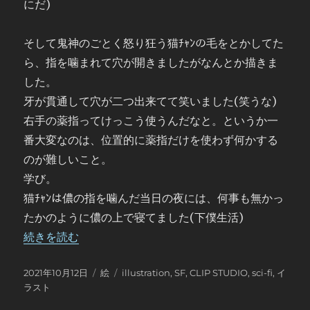
にだ)
そして鬼神のごとく怒り狂う猫ﾁｬﾝの毛をとかしてた
ら、指を噛まれて穴が開きましたがなんとか描きま
した。
牙が貫通して穴が二つ出来てて笑いました(笑うな)
右手の薬指ってけっこう使うんだなと。というか一
番大変なのは、位置的に薬指だけを使わず何かする
のが難しいこと。
学び。
猫ﾁｬﾝは儂の指を噛んだ当日の夜には、何事も無かっ
たかのように儂の上で寝てました(下僕生活)
“pixiv & ArtStation 投稿: AI’s Disciple” の
続きを読む
投
カ
タ
2021年10月12日
絵
illustration
,
SF
,
CLIP STUDIO
,
sci-fi
,
イ
稿
テ
グ
ラスト
日:
ゴ