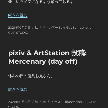
楽しいライブになるよう願っておるよ
“pixiv & ArtStation 投稿: BAD PORNO (King No-One
続きを読む
投
カ
タ
2021年10月21日
絵
ファンアート
,
イラスト
,
illustration
,
稿
テ
グ
CLIP STUDIO
日:
ゴ
リ
ー
pixiv & ArtStation 投稿:
Mercenary (day off)
休みの日の傭兵お兄さん。
“pixiv & ArtStation 投稿: Mercenary (day off)” の
続きを読む
投
カ
タ
2021年10月15日
絵
sci-fi
,
イラスト
,
illustration
,
SF
,
CLIP
稿
テ
グ
STUDIO