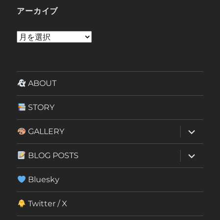
アーカイブ
ア
ー
カ
イ
ABOUT
ブ
STORY
サ
GALLERY
ブ
メ
ニ
サ
BLOG POSTS
ュ
ブ
ー
メ
を
ニ
Bluesky
展
ュ
開
ー
を
Twitter / X
展
開