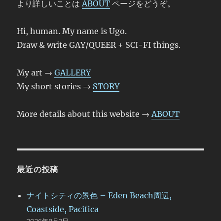
より詳しいことは
ABOUT
ページをどうぞ。
Hi, human. My name is Ugo.
Draw & write GAY/QUEER + SCI-FI things.
My art →
GALLERY
My short stories →
STORY
More details about this website →
ABOUT
最近の投稿
ナイトシティの景色 – Eden Beach周辺,
Coastside, Pacifica
2026年8月2日