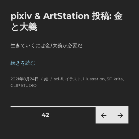
リ
ー
pixiv & ArtStation 投稿: 金
と大義
生きていくには金/大義が必要だ
“pixiv & ArtStation 投稿: 金と大義” の
続きを読む
投
カ
タ
2021年8月24日
絵
sci-fi
,
イラスト
,
illustration
,
SF
,
krita
,
稿
テ
グ
CLIP STUDIO
日:
ゴ
リ
ー
投
固定ページ
42
前の
次の
稿
ペー
ペー
ジ
ジ