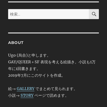
の
検
検
ペ
索
索:
ー
ジ
ABOUT
送
Ugo (烏合)と申します。
り
GAY/QUEER＋SF 表現を考える絵描き。小説も1万
年に1回書きます。
2019年7月にこのサイトを作成。
絵→
GALLERY
でまとめて見られます。
小説→
STORY
ページで読めます。