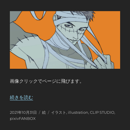
画像クリックでページに飛びます。
“【FANBOX更新】 Undead Transman (#1h創作チャ
続きを読む
投
カ
タ
2021年10月31日
絵
イラスト
,
illustration
,
CLIP STUDIO
,
稿
テ
グ
pixivFANBOX
日:
ゴ