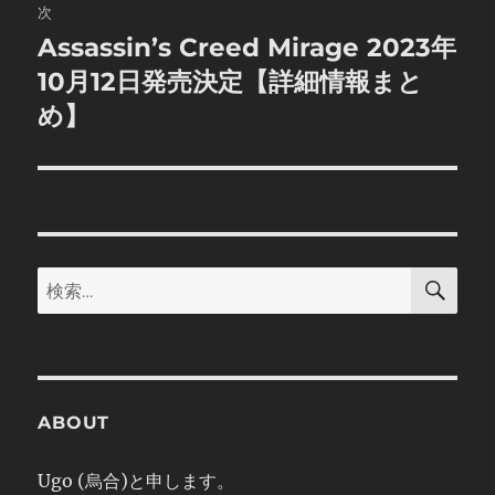
次
ー
Assassin’s Creed Mirage 2023年
次
シ
の
10月12日発売決定【詳細情報まと
投
ョ
め】
稿:
ン
検
検
索
索:
ABOUT
Ugo (烏合)と申します。