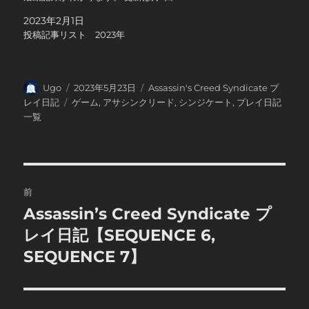
2023年2月1日
投稿記事リスト 2023年
投
投
カ
Ugo
2023年5月23日
Assassin's Creed Syndicate プ
稿
稿
テ
タ
レイ日記
ゲーム
,
アサシンクリード
,
シンジケート
,
プレイ日記
者
日:
ゴ
グ
一覧
リ
ー
投
前
稿
Assassin’s Creed Syndicate プ
前
の
レイ日記【SEQUENCE 6,
ナ
投
SEQUENCE 7】
ビ
稿:
ゲ