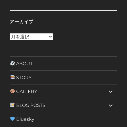
アーカイブ
ア
ー
カ
イ
ABOUT
ブ
STORY
サ
GALLERY
ブ
メ
ニ
サ
BLOG POSTS
ュ
ブ
ー
メ
を
ニ
Bluesky
展
ュ
開
ー