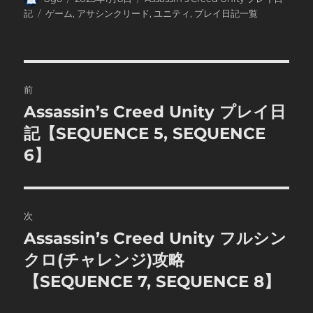
稿
稿
テ
タ
記
ゲーム
,
アサシンクリード
,
ユニティ
,
プレイ日記一覧
者
日:
ゴ
グ
リ
ー
投
前
稿
Assassin’s Creed Unity プレイ日
前
の
記【SEQUENCE 5, SEQUENCE
ナ
投
6】
ビ
稿:
ゲ
次
ー
Assassin’s Creed Unity フルシン
次
シ
の
クロ(チャレンジ)攻略
投
ョ
【SEQUENCE 7, SEQUENCE 8】
稿:
ン