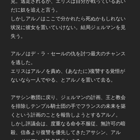
見。逃走されるが、エリスは自分が戦っているあい
だに奴を追えと言う。
しかしアルノはここで分かれたら死ぬかもしれない
状況に彼女を置いていけない。結局ジェルマンを見
失う。
アルノはデ・ラ・セールの仇を討つ最大のチャンス
を逃した。
エリスはアルノを責め、(あなたに)復讐する覚悟が
ないなら一人でやる、とアルノを置いて去る。
アサシン教団に戻り、ジェルマンの計画、王と教会
を排除しテンプル騎士団の手でフランスの未来を築
くという計画のことを報告しようとするアルノ。
しかし評議会は、度重なる命令不服従、無許可の暗
殺、信条より復讐を優先してきたアサシン、アル